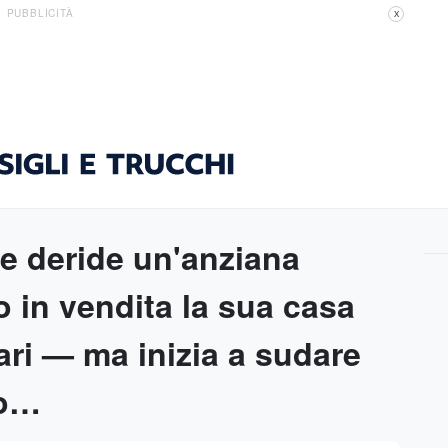
PUBBLICITÀ
X
e deride un'anziana
 in vendita la sua casa
lari — ma inizia a sudare
no…