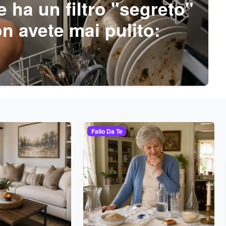
e ha un filtro "segreto"
n avete mai pulito:
Fallo Da Te