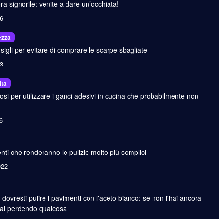
ra signorile: venite a dare un’occhiata!
26
ezza
sigli per evitare di comprare le scarpe sbagliate
23
ita
si per utilizzare i ganci adesivi in cucina che probabilmente non
26
ti che renderanno le pulizie molto più semplici
022
dovresti pulire i pavimenti con l'aceto bianco: se non l'hai ancora
stai perdendo qualcosa