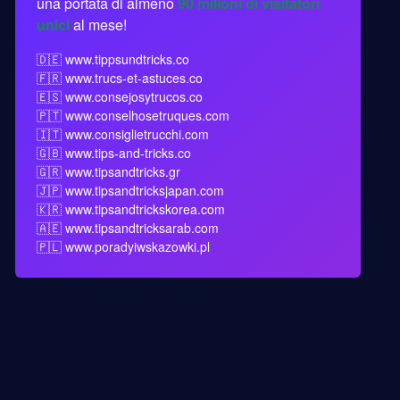
una portata di almeno
90 milioni di visitatori
unici
al mese!
🇩🇪 www.tippsundtricks.co
🇫🇷 www.trucs-et-astuces.co
🇪🇸 www.consejosytrucos.co
🇵🇹 www.conselhosetruques.com
🇮🇹 www.consiglietrucchi.com
🇬🇧 www.tips-and-tricks.co
🇬🇷 www.tipsandtricks.gr
🇯🇵 www.tipsandtricksjapan.com
🇰🇷 www.tipsandtrickskorea.com
🇦🇪 www.tipsandtricksarab.com
🇵🇱 www.poradyiwskazowki.pl