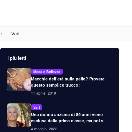
e
Vari
I più letti
Moda e Bellezza
Macchie dell’età sulla pelle? Provare
questo semplice trucco!
11 aprile, 2019
Vari
Una donna anziana di 89 anni viene
esclusa dalla prima classe, ma poi si
scopre chi è veramente
4 maggio, 2022