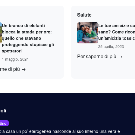
Salute
Un branco di elefanti
Le tue amicizie s
blocca la strada per ore:
sane? Come rico
quello che stavano
un'amicizia tossi
proteggendo stupisce gli
25 aprile, 2023
spettatori
Per saperne di più →
1 maggio, 2024
rne di più →
coli
dino
ola casa un po’ eterogenea nasconde al suo interno una vera e