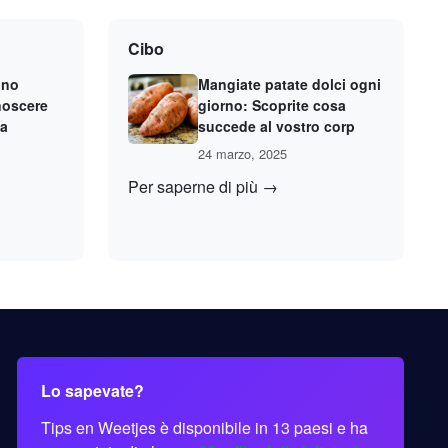
Cibo
ono
Mangiate patate dolci ogni
noscere
giorno: Scoprite cosa
ca
succede al vostro corp
24 marzo, 2025
Per saperne di più →
Lo sapevate?
Tips en Weetjes è disponibile in 13 paesi e ha