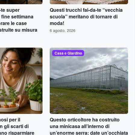
a-te super
Questi trucchi fai-da-te “vecchia
 fine settimana
scuola” meritano di tornare di
rare le case
moda!
truite su misura
6 agosto, 2026
Casa e Giardino
osi per il
Questo orticoltore ha costruito
 gli scarti di
una minicasa all’interno di
anno risparmiare
un’enorme serra: date un’occhiata