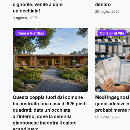
signorile: venite a dare
denaro
un’occhiata!
29 luglio, 2026
3 agosto, 2026
Casa e Giardino
Consigli di Vita
Questa coppia fuori dal comune
Modi ingegnosi p
ha costruito una casa di 625 piedi
ganci adesivi i
quadrati: date un’occhiata
probabilmente 
all’interno, dove la serenità
23 luglio, 2026
giapponese incontra il calore
scandinavo