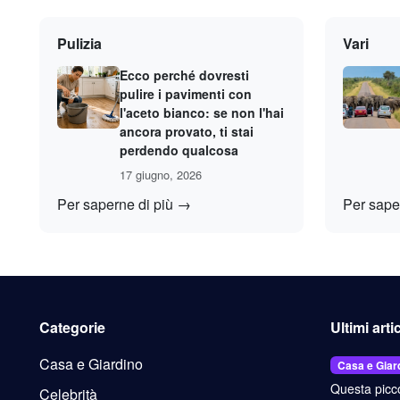
Pulizia
Vari
Ecco perché dovresti
pulire i pavimenti con
l'aceto bianco: se non l'hai
ancora provato, ti stai
perdendo qualcosa
17 giugno, 2026
Per saperne di più →
Per sape
Categorie
Ultimi arti
Casa e Giardino
Casa e Giar
Questa picc
Celebrità