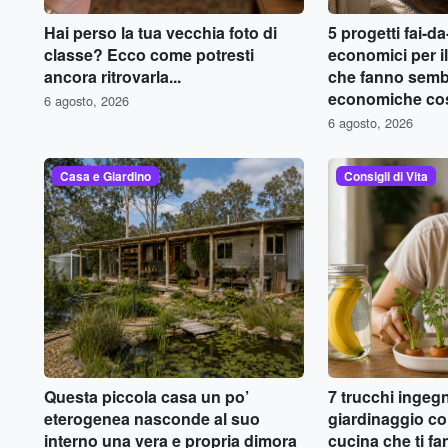
Hai perso la tua vecchia foto di
5 progetti fai-d
classe? Ecco come potresti
economici per il
ancora ritrovarla...
che fanno semb
economiche cos
6 agosto, 2026
6 agosto, 2026
Casa e Giardino
Consigli di Vita
Questa piccola casa un po’
7 trucchi ingegn
eterogenea nasconde al suo
giardinaggio con
interno una vera e propria dimora
cucina che ti f