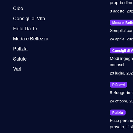
propria dimo
Cibo
3 agosto, 20
Consigli di Vita
Moda e Bell
Fallo Da Te
Semplici con
Moda e Bellezza
24 aprile, 20
Pulizia
Consigli di V
Salute
Modi ingegno
conosci
Vari
23 luglio, 20
Più letti
8 Suggerimen
24 ottobre, 2
Pulizia
Ecco perché 
provato, ti 