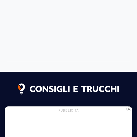
Dichiarazione dei Cookie
Informazioni sui letti
X
PUBBLICITÀ
Pagina pubblicitaria
Politica sulla Riservatezza
Leggi di più
Casa