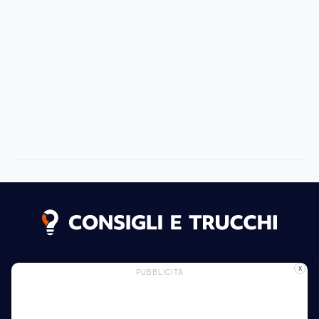
Dichiarazione dei Cookie
Informazioni sui letti
X
PUBBLICITÀ
Pagina pubblicitaria
Politica sulla Riservatezza
Leggi di più
Casa