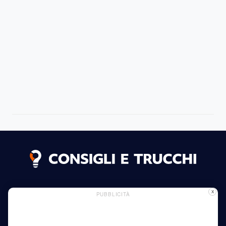
Dichiarazione dei Cookie
Informazioni sui letti
X
PUBBLICITÀ
Pagina pubblicitaria
Politica sulla Riservatezza
Leggi di più
Casa