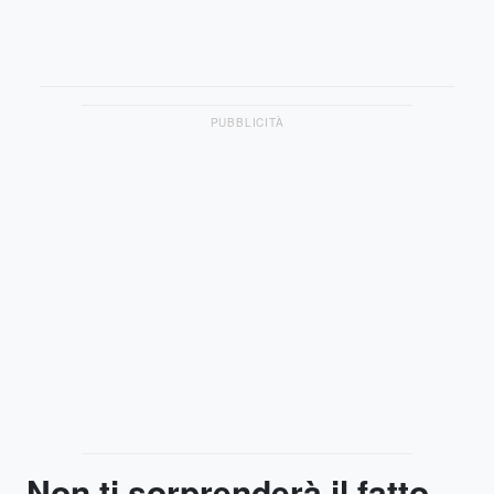
PUBBLICITÀ
Non ti sorprenderà il fatto