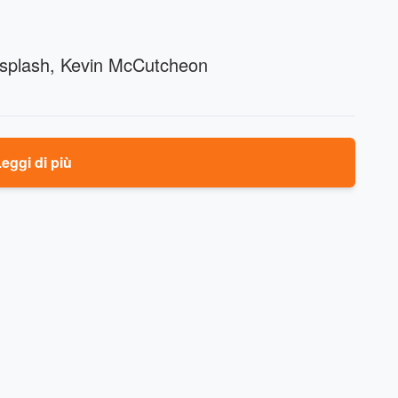
splash, Kevin McCutcheon
eggi di più